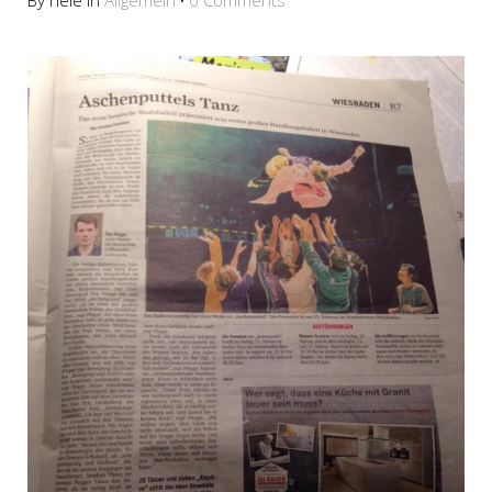
By nele in
Allgemein
·
0 Comments